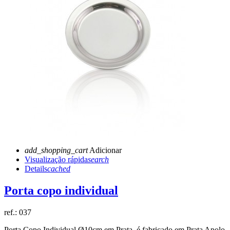
add_shopping_cart
Adicionar
Visualização rápida
search
Details
cached
Porta copo individual
ref.:
037
Porta Copo Individual Ø10cm em Prata, é fabricado em Prata Apolo