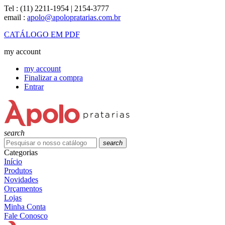
Tel :
(11) 2211-1954 | 2154-3777
email :
apolo@apolopratarias.com.br
CATÁLOGO EM PDF
my account
my account
Finalizar a compra
Entrar
search
search
Categorias
Início
Produtos
Novidades
Orçamentos
Lojas
Minha Conta
Fale Conosco