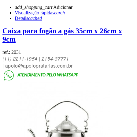
add_shopping_cart
Adicionar
Visualização rápida
search
Details
cached
Caixa para fogão a gás 35cm x 26cm x
9cm
ref.:
2031
(11)
2211-1954 | 2154-3777
1
|
apolo@apolopratarias.com.br
ATENDIMENTO PELO
WHATSAPP