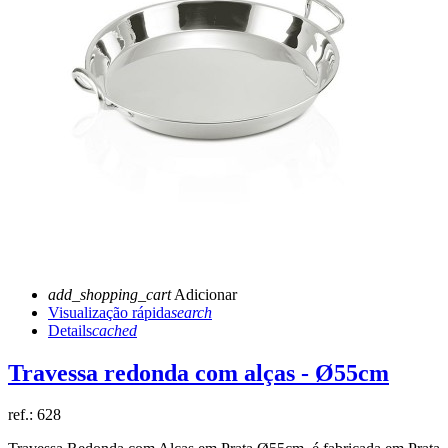
add_shopping_cart
Adicionar
Visualização rápida
search
Details
cached
Travessa redonda com alças - Ø55cm
ref.:
628