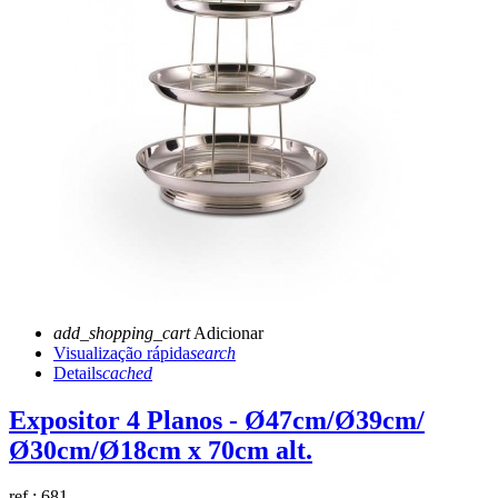
add_shopping_cart
Adicionar
Visualização rápida
search
Details
cached
Expositor 4 Planos - Ø47cm/Ø39cm/
Ø30cm/Ø18cm x 70cm alt.
ref.:
681