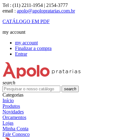
Tel :
(11) 2211-1954 | 2154-3777
email :
apolo@apolopratarias.com.br
CATÁLOGO EM PDF
my account
my account
Finalizar a compra
Entrar
search
search
Categorias
Início
Produtos
Novidades
Orçamentos
Lojas
Minha Conta
Fale Conosco