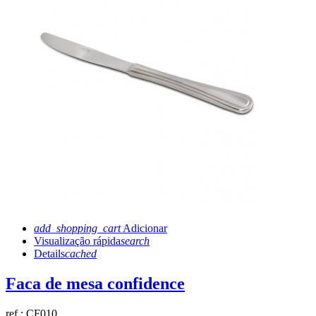
add_shopping_cart
Adicionar
Visualização rápida
search
Details
cached
Faca de mesa confidence
ref.:
CF010