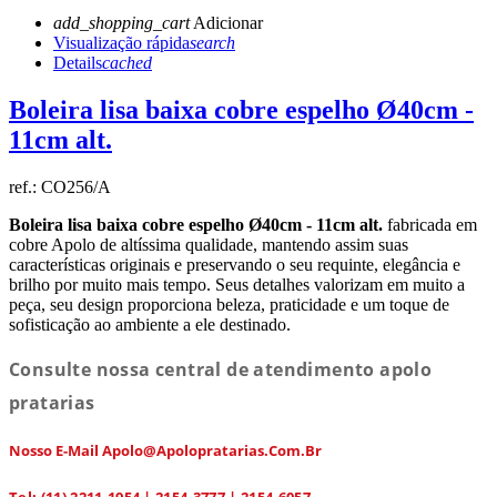
add_shopping_cart
Adicionar
Visualização rápida
search
Details
cached
Boleira lisa baixa cobre espelho Ø40cm -
11cm alt.
ref.:
CO256/A
Boleira lisa baixa cobre espelho Ø40cm - 11cm alt.
fabricada em
cobre Apolo de altíssima qualidade, mantendo assim suas
características originais e preservando o seu requinte, elegância e
brilho por muito mais tempo. Seus detalhes valorizam em muito a
peça, seu design proporciona beleza, praticidade e um toque de
sofisticação ao ambiente a ele destinado.
Consulte nossa central de atendimento apolo
pratarias
Nosso E-Mail Apolo@apolopratarias.com.br
Tel: (11) 2211-1954 | 2154-3777 | 2154-6057