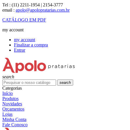
Tel :
(11) 2211-1954 | 2154-3777
email :
apolo@apolopratarias.com.br
CATÁLOGO EM PDF
my account
my account
Finalizar a compra
Entrar
search
search
Categorias
Início
Produtos
Novidades
Orçamentos
Lojas
Minha Conta
Fale Conosco