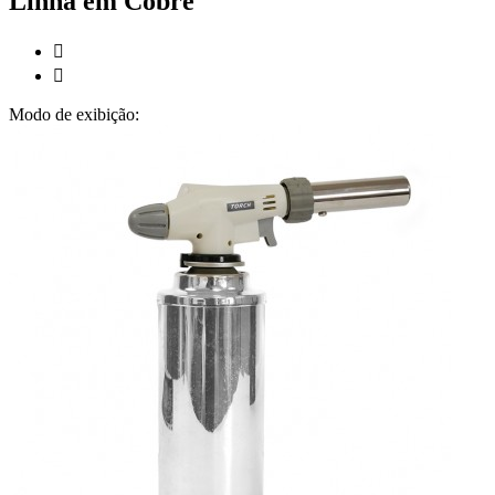
Linha em Cobre


Modo de exibição: