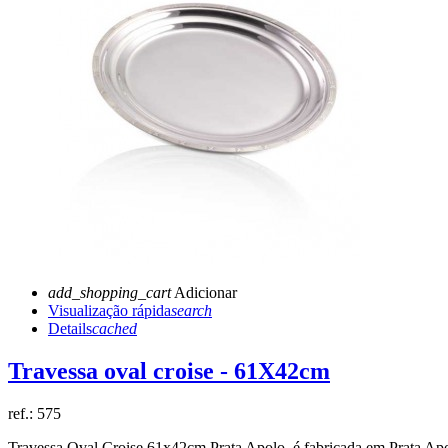
add_shopping_cart
Adicionar
Visualização rápida
search
Details
cached
Travessa oval croise - 61X42cm
ref.:
575
Travessa Oval Croise 61x42cm Prata Apolo
, é fabricada em Prata Ap