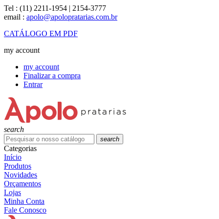
Tel :
(11) 2211-1954 | 2154-3777
email :
apolo@apolopratarias.com.br
CATÁLOGO EM PDF
my account
my account
Finalizar a compra
Entrar
search
search
Categorias
Início
Produtos
Novidades
Orçamentos
Lojas
Minha Conta
Fale Conosco