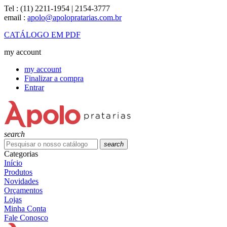
Tel :
(11) 2211-1954 | 2154-3777
email :
apolo@apolopratarias.com.br
CATÁLOGO EM PDF
my account
my account
Finalizar a compra
Entrar
search
search
Categorias
Início
Produtos
Novidades
Orçamentos
Lojas
Minha Conta
Fale Conosco