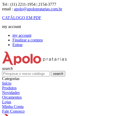
Tel :
(11) 2211-1954 | 2154-3777
email :
apolo@apolopratarias.com.br
CATÁLOGO EM PDF
my account
my account
Finalizar a compra
Entrar
search
search
Categorias
Início
Produtos
Novidades
Orçamentos
Lojas
Minha Conta
Fale Conosco