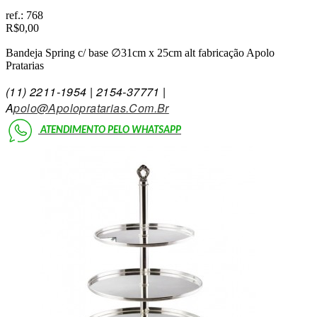
ref.:
768
R$0,00
Bandeja Spring c/ base ∅31cm x 25cm alt fabricação Apolo
Pratarias
(11)
2211-1954 | 2154-3777
1 |
A
Polo@Apolopratarias.Com.Br
ATENDIMENTO PELO
WHATSAPP