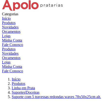
Categorias
Início
Produtos
Novidades
Orçamentos
Lojas
Minha Conta
Fale Conosco
Produtos
Novidades
Orçamentos
Lojas
Minha Conta
Fale Conosco
Início
Produtos
Linha em Prata
Suportes|Doceiras
Suporte com 5 travessas redondas waves 78x50x25cm alt.