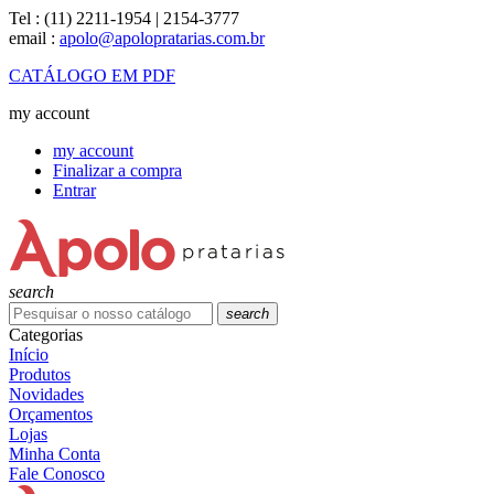
Tel :
(11) 2211-1954 | 2154-3777
email :
apolo@apolopratarias.com.br
CATÁLOGO EM PDF
my account
my account
Finalizar a compra
Entrar
search
search
Categorias
Início
Produtos
Novidades
Orçamentos
Lojas
Minha Conta
Fale Conosco