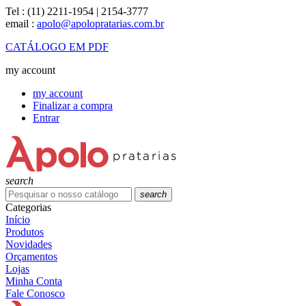
Tel :
(11) 2211-1954 | 2154-3777
email :
apolo@apolopratarias.com.br
CATÁLOGO EM PDF
my account
my account
Finalizar a compra
Entrar
search
search
Categorias
Início
Produtos
Novidades
Orçamentos
Lojas
Minha Conta
Fale Conosco