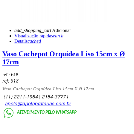
add_shopping_cart
Adicionar
Visualização rápida
search
Details
cached
Vaso Cachepot Orquídea Liso 15cm x Ø
17cm
ref.:
618
ref:
618
Vaso Cachepot Orquídea Liso 15cm X Ø 17cm
(11)
2211-1954 | 2154-3777
1
|
apolo@apolopratarias.com.br
ATENDIMENTO PELO
WHATSAPP