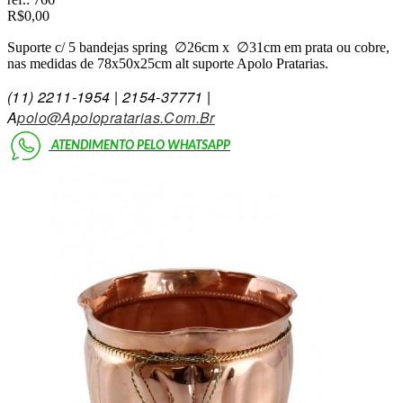
R$0,00
Suporte c/ 5 bandejas spring ∅26cm x ∅31cm em prata ou cobre,
nas medidas de 78x50x25cm alt suporte Apolo Pratarias.
(11)
2211-1954 | 2154-3777
1 |
A
Polo@Apolopratarias.Com.Br
ATENDIMENTO PELO
WHATSAPP