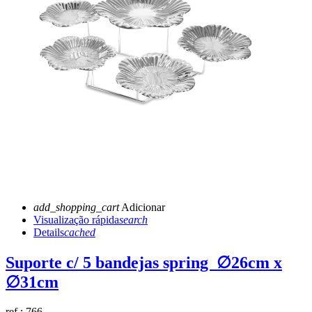
add_shopping_cart
Adicionar
Visualização rápida
search
Details
cached
Suporte c/ 5 bandejas spring ∅26cm x
∅31cm
ref.:
766