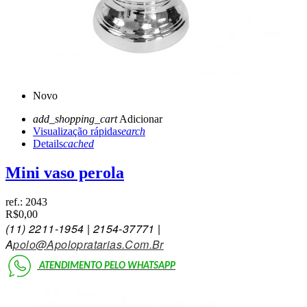
Novo
add_shopping_cart
Adicionar
Visualização rápida
search
Details
cached
Mini vaso perola
ref.:
2043
R$0,00
(11)
2211-1954 | 2154-3777
1 |
A
Polo@Apolopratarias.Com.Br
ATENDIMENTO PELO
WHATSAPP