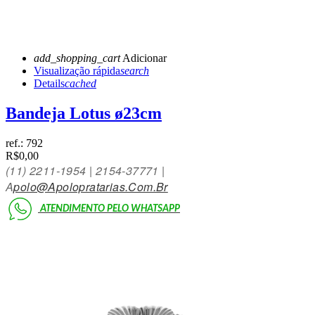
add_shopping_cart
Adicionar
Visualização rápida
search
Details
cached
Bandeja Lotus ø23cm
ref.:
792
R$0,00
(11)
2211-1954 | 2154-3777
1 |
A
Polo@Apolopratarias.Com.Br
ATENDIMENTO PELO
WHATSAPP