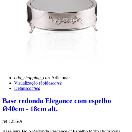
add_shopping_cart
Adicionar
Visualização rápida
search
Details
cached
Base redonda Elegance com espelho
Ø40cm - 18cm alt.
ref.:
255/A
Base para Bolo Redonda Elegance c/ Espelho Ø40x18cm Prata