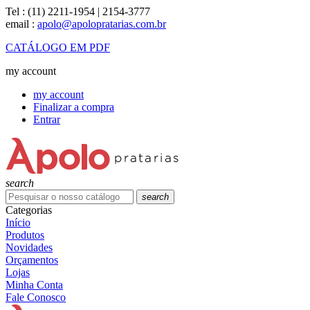
Tel :
(11) 2211-1954 | 2154-3777
email :
apolo@apolopratarias.com.br
CATÁLOGO EM PDF
my account
my account
Finalizar a compra
Entrar
search
search
Categorias
Início
Produtos
Novidades
Orçamentos
Lojas
Minha Conta
Fale Conosco