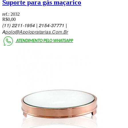
Suporte para gás maçarico
ref.:
2032
R$0,00
(11)
2211-1954 | 2154-3777
1 |
A
Polo@Apolopratarias.Com.Br
ATENDIMENTO PELO
WHATSAPP