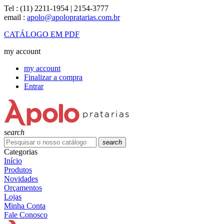
Tel :
(11) 2211-1954 | 2154-3777
email :
apolo@apolopratarias.com.br
CATÁLOGO EM PDF
my account
my account
Finalizar a compra
Entrar
search
search
Categorias
Início
Produtos
Novidades
Orçamentos
Lojas
Minha Conta
Fale Conosco