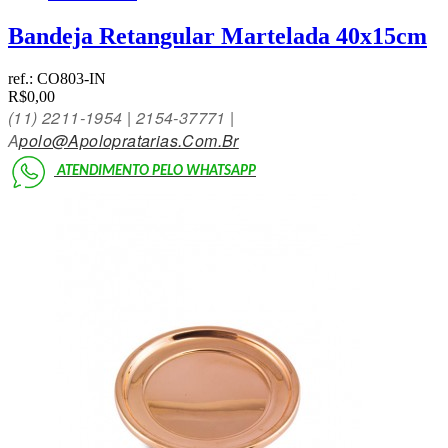
Bandeja Retangular Martelada 40x15cm
ref.:
CO803-IN
R$0,00
(11)
2211-1954 | 2154-3777
1 |
A
Polo@Apolopratarias.Com.Br
ATENDIMENTO PELO
WHATSAPP