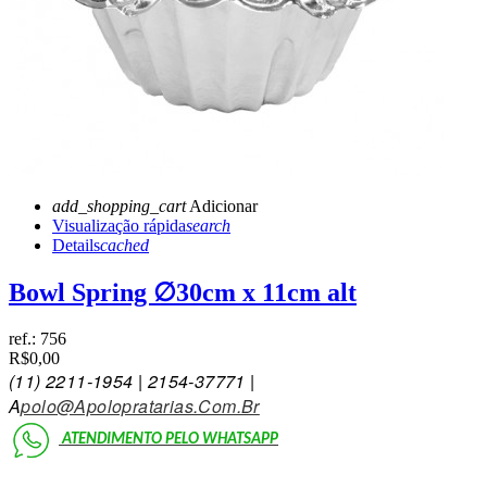
add_shopping_cart
Adicionar
Visualização rápida
search
Details
cached
Bowl Spring ∅30cm x 11cm alt
ref.:
756
R$0,00
(11)
2211-1954 | 2154-3777
1 |
A
Polo@Apolopratarias.Com.Br
ATENDIMENTO PELO
WHATSAPP