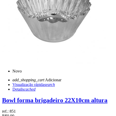
Novo
add_shopping_cart
Adicionar
Visualização rápida
search
Details
cached
Bowl forma brigadeiro 22X10cm altura
ref.:
851
R$0,00