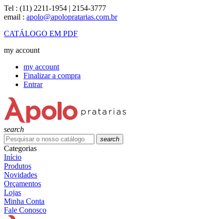
Tel :
(11) 2211-1954 | 2154-3777
email :
apolo@apolopratarias.com.br
CATÁLOGO EM PDF
my account
my account
Finalizar a compra
Entrar
search
search
Categorias
Início
Produtos
Novidades
Orçamentos
Lojas
Minha Conta
Fale Conosco