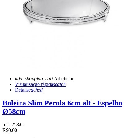
add_shopping_cart
Adicionar
Visualização rápida
search
Details
cached
Boleira Slim Pérola 6cm alt - Espelho
Ø58cm
ref.:
258/C
R$0,00