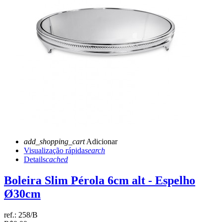
add_shopping_cart
Adicionar
Visualização rápida
search
Details
cached
Boleira Slim Pérola 6cm alt - Espelho
Ø30cm
ref.:
258/B