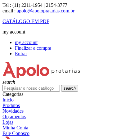
Tel :
(11) 2211-1954 | 2154-3777
email :
apolo@apolopratarias.com.br
CATÁLOGO EM PDF
my account
my account
Finalizar a compra
Entrar
search
search
Categorias
Início
Produtos
Novidades
Orçamentos
Lojas
Minha Conta
Fale Conosco