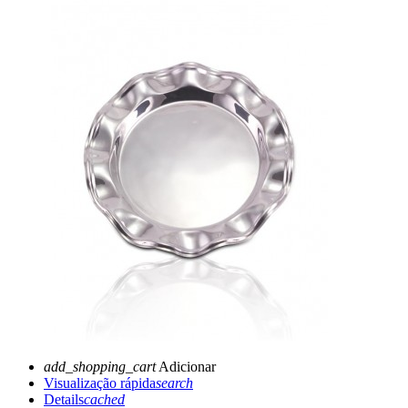
add_shopping_cart
Adicionar
Visualização rápida
search
Details
cached