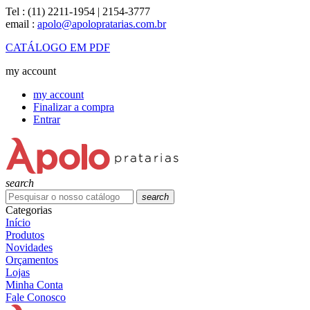
Tel :
(11) 2211-1954 | 2154-3777
email :
apolo@apolopratarias.com.br
CATÁLOGO EM PDF
my account
my account
Finalizar a compra
Entrar
search
search
Categorias
Início
Produtos
Novidades
Orçamentos
Lojas
Minha Conta
Fale Conosco