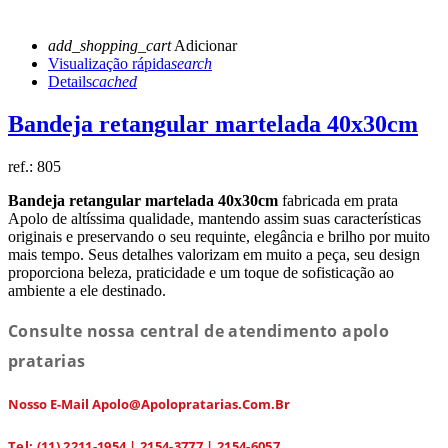
add_shopping_cart
Adicionar
Visualização rápida
search
Details
cached
Bandeja retangular martelada 40x30cm
ref.:
805
Bandeja retangular martelada 40x30cm
fabricada em prata
Apolo de altíssima qualidade, mantendo assim suas características
originais e preservando o seu requinte, elegância e brilho por muito
mais tempo. Seus detalhes valorizam em muito a peça, seu design
proporciona beleza, praticidade e um toque de sofisticação ao
ambiente a ele destinado.
Consulte nossa central de atendimento apolo
pratarias
Nosso E-Mail Apolo@apolopratarias.com.br
Tel: (11) 2211-1954 | 2154-3777 | 2154-6057