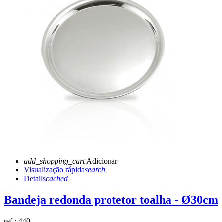
add_shopping_cart
Adicionar
Visualização rápida
search
Details
cached
Bandeja redonda protetor toalha - Ø30cm
ref.:
440