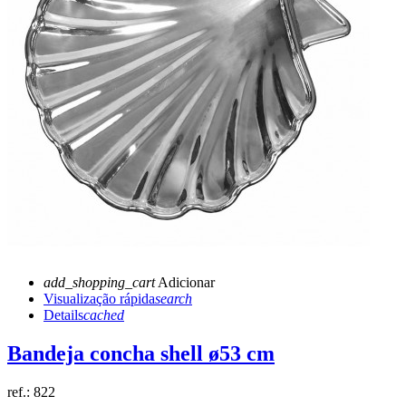
add_shopping_cart
Adicionar
Visualização rápida
search
Details
cached
Bandeja concha shell ø53 cm
ref.:
822